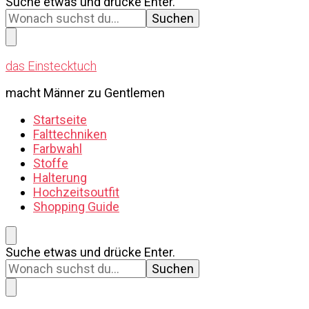
Suchst
Suche etwas und drücke Enter.
du
nach
etwas?
das Einstecktuch
macht Männer zu Gentlemen
Startseite
Falttechniken
Farbwahl
Stoffe
Halterung
Hochzeitsoutfit
Shopping Guide
Suchst
Suche etwas und drücke Enter.
du
nach
etwas?