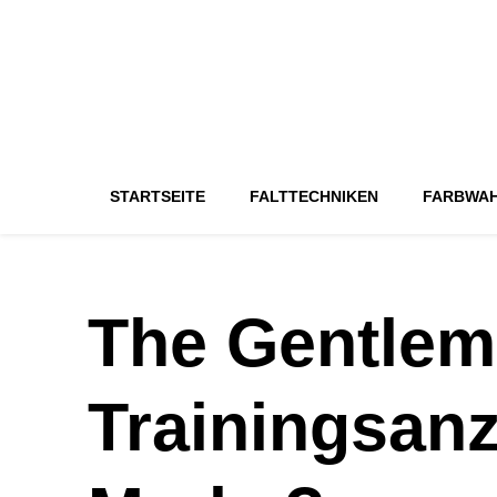
STARTSEITE
FALTTECHNIKEN
FARBWA
The Gentle
Trainingsan