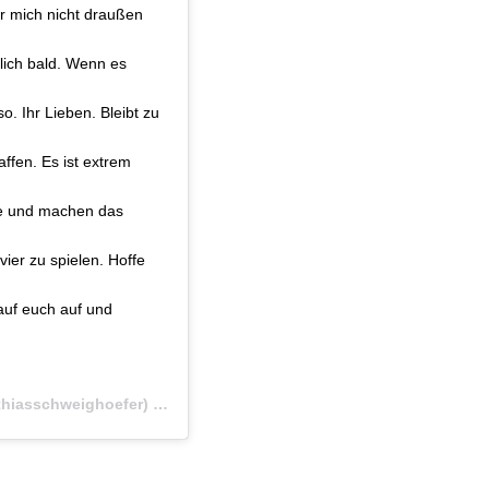
r mich nicht draußen
lich bald. Wenn es
o. Ihr Lieben. Bleibt zu
ffen. Es ist extrem
se und machen das
ier zu spielen. Hoffe
auf euch auf und
iasschweighoefer) am
Mär 18, 2020 um 10:25 PDT