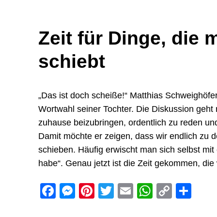
Zeit für Dinge, die 
schiebt
„Das ist doch scheiße!“ Matthias Schweighöfer 
Wortwahl seiner Tochter. Die Diskussion geht 
zuhause beizubringen, ordentlich zu reden un
Damit möchte er zeigen, dass wir endlich zu 
schieben. Häufig erwischt man sich selbst mit
habe“. Genau jetzt ist die Zeit gekommen, di
Facebook
Messenger
Pinterest
Twitter
Email
WhatsAp
Copy
Sha
Link