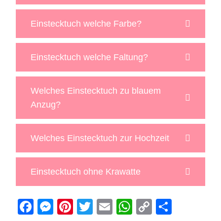
Einstecktuch welche Farbe?
Einstecktuch welche Faltung?
Welches Einstecktuch zu blauem
Anzug?
Welches Einstecktuch zur Hochzeit
Einstecktuch ohne Krawatte
Facebook
Messenger
Pinterest
Twitter
Email
WhatsApp
Copy
Share